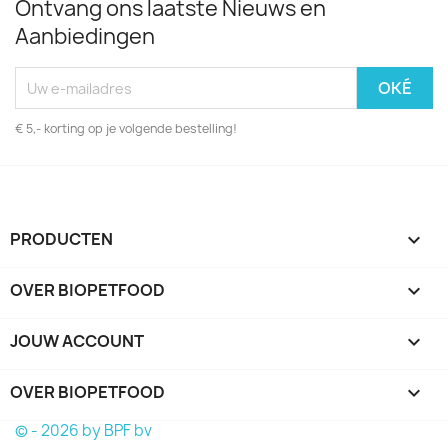
Ontvang ons laatste Nieuws en
Aanbiedingen
€ 5,- korting op je volgende bestelling!
PRODUCTEN

OVER BIOPETFOOD

JOUW ACCOUNT

OVER BIOPETFOOD
keyboard_arrow_down
© - 2026 by BPF bv