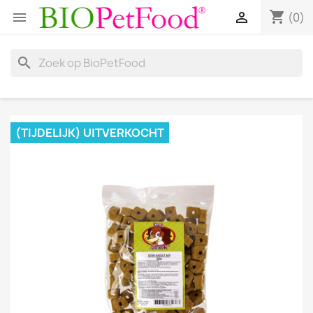
shopping_cart


(0)
search
(TIJDELIJK) UITVERKOCHT