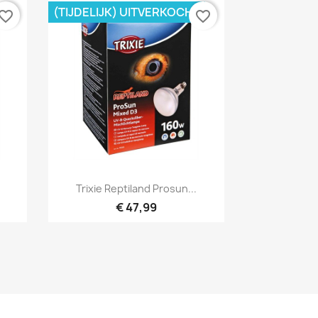
(TIJDELIJK) UITVERKOCHT
vorite_border
favorite_border
Snel bekijken

Trixie Reptiland Prosun...
€ 47,99