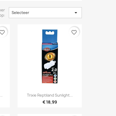
eer

Selecteer
op:
vorite_border
favorite_border
Snel bekijken

..
Trixie Reptiland Sunlight...
€ 18,99