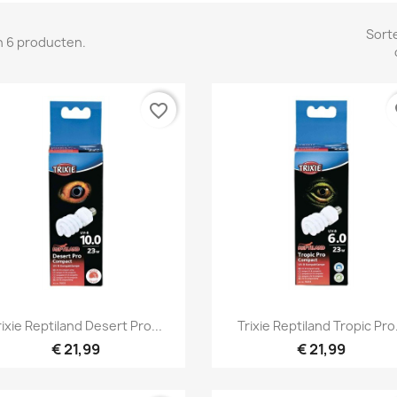
Sort
jn 6 producten.
favorite_border
fa
Snel bekijken
Snel bekijken


rixie Reptiland Desert Pro...
Trixie Reptiland Tropic Pro.
€ 21,99
€ 21,99