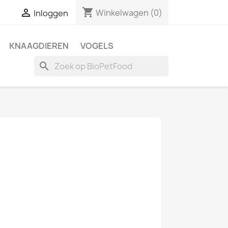
shopping_cart

Winkelwagen
(0)
Inloggen
KNAAGDIEREN
VOGELS
search