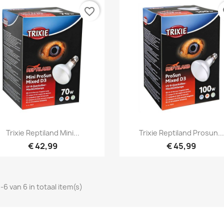
favorite_border
fa
Snel bekijken
Snel bekijken


Trixie Reptiland Mini...
Trixie Reptiland Prosun...
€ 42,99
€ 45,99
-6 van 6 in totaal item(s)