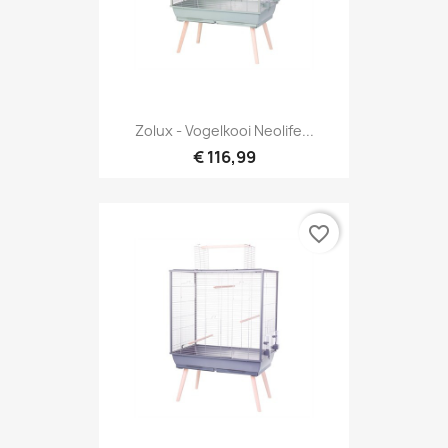
Zolux - Vogelkooi Neolife...
€ 116,99
favorite_border