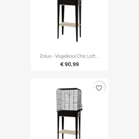
Zolux - Vogelkooi Chic Loft...
€ 90,99
favorite_border