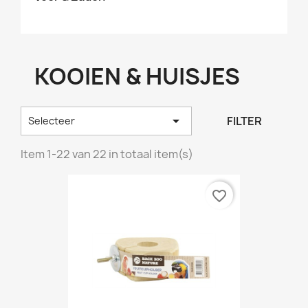
KOOIEN & HUISJES

FILTER
Selecteer
Item 1-22 van 22 in totaal item(s)
favorite_border