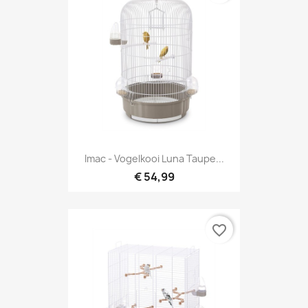
Imac - Vogelkooi Luna Taupe...
€ 54,99
favorite_border