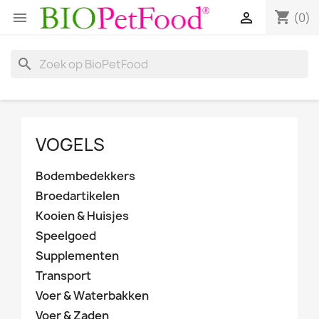
shopping_cart


(0)
search
VOGELS
Bodembedekkers
Broedartikelen
Kooien & Huisjes
Speelgoed
Supplementen
Transport
Voer & Waterbakken
Voer & Zaden