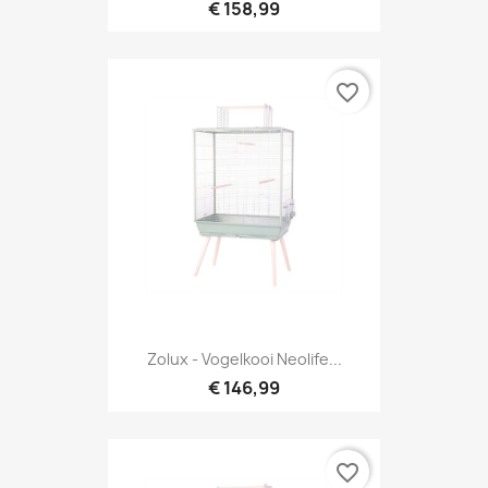
€ 158,99
favorite_border
Zolux - Vogelkooi Neolife...
€ 146,99
favorite_border