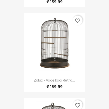
€ 139,99
favorite_border
Zolux - Vogelkooi Retro...
€ 159,99
favorite_border