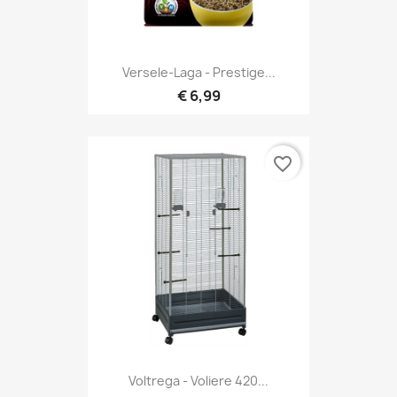
Versele-Laga - Prestige...
€ 6,99
favorite_border
Voltrega - Voliere 420...