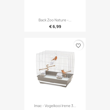
Back Zoo Nature -...
€ 6,99
favorite_border
Imac - Vogelkooi Irene 3...