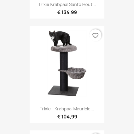
Trixie Krabpaal Santo Hout...
€ 134,99
favorite_border
Trixie - Krabpaal Mauricio...
€ 104,99