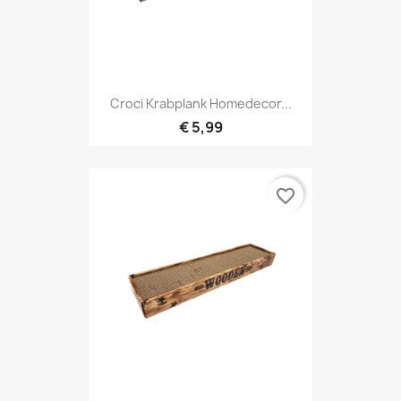
Croci Krabplank Homedecor...
€ 5,99
favorite_border