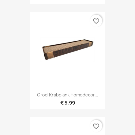
favorite_border
Croci Krabplank Homedecor...
€ 5,99
favorite_border