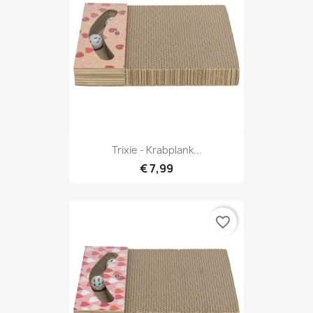
Trixie - Krabplank...
€ 7,99
favorite_border