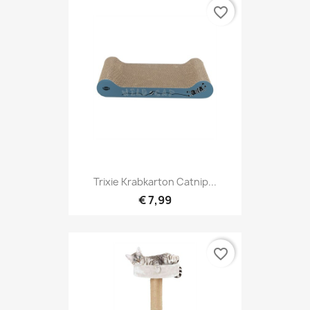
favorite_border
Trixie Krabkarton Catnip...
€ 7,99
favorite_border