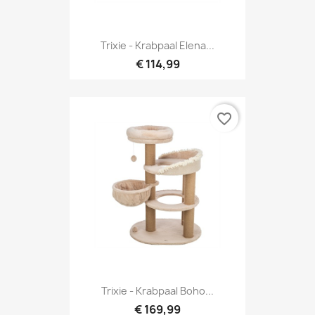
Trixie - Krabpaal Elena...
€ 114,99
favorite_border
Trixie - Krabpaal Boho...
€ 169,99