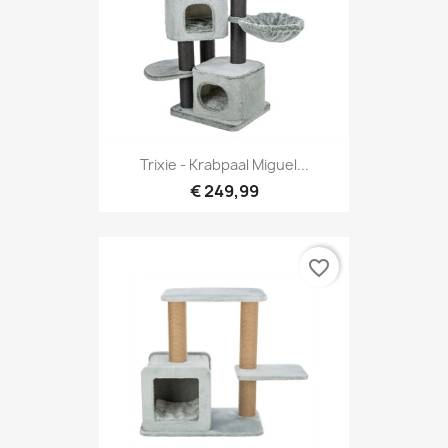
Trixie - Krabpaal Miguel...
€ 249,99
favorite_border