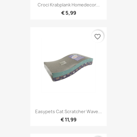
Croci Krabplank Homedecor...
€ 5,99
favorite_border
Easypets Cat Scratcher Wave...
€ 11,99