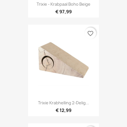
Trixie - Krabpaal Boho Beige
€ 97,99
favorite_border
Trixie Krabhelling 2-Delig...
€ 12,99