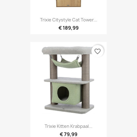
Trixie Citystyle Cat Tower...
€ 189,99
favorite_border
Trixie Kitten Krabpaal...
€ 79,99