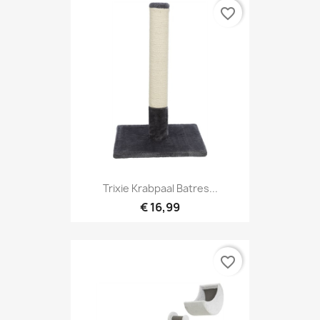
favorite_border
Trixie Krabpaal Batres...
€ 16,99
favorite_border