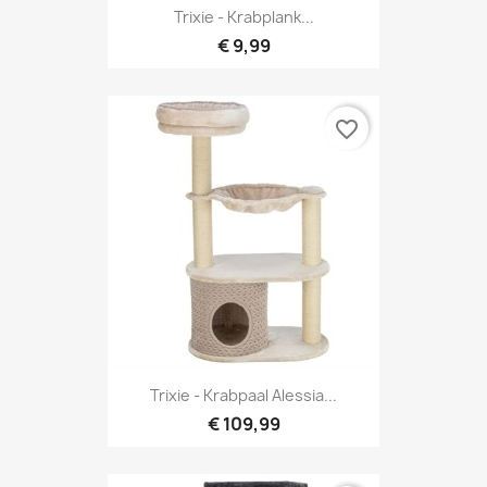
Trixie - Krabplank...
€ 9,99
favorite_border
Trixie - Krabpaal Alessia...
€ 109,99