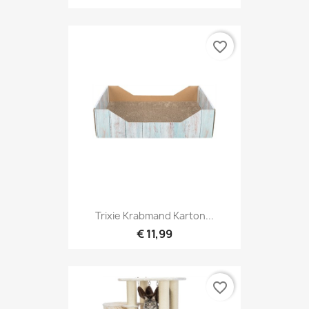
favorite_border
Trixie Krabmand Karton...
€ 11,99
favorite_border