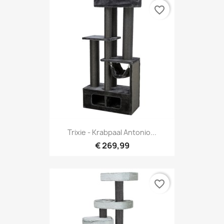
favorite_border
Trixie - Krabpaal Antonio...
€ 269,99
favorite_border