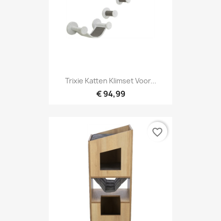
Trixie Katten Klimset Voor...
€ 94,99
favorite_border