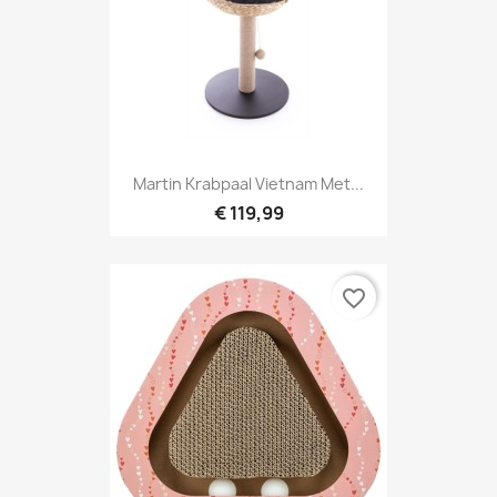
Martin Krabpaal Vietnam Met...
€ 119,99
favorite_border