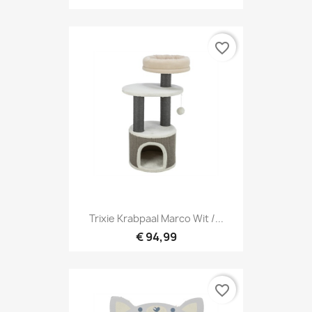
favorite_border
Trixie Krabpaal Marco Wit /...
€ 94,99
favorite_border