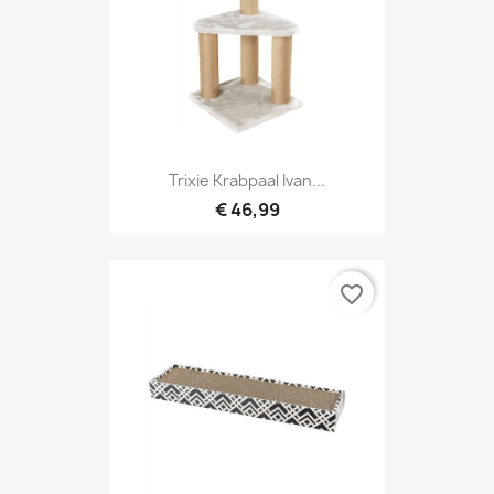
Trixie Krabpaal Ivan...
€ 46,99
favorite_border