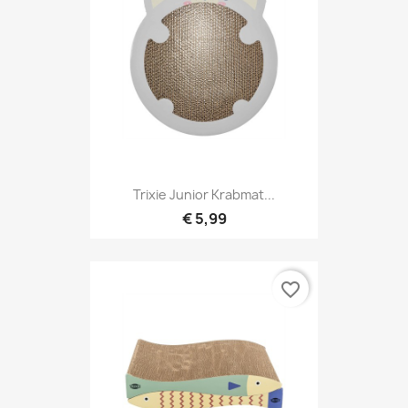
Trixie Junior Krabmat...
€ 5,99
favorite_border