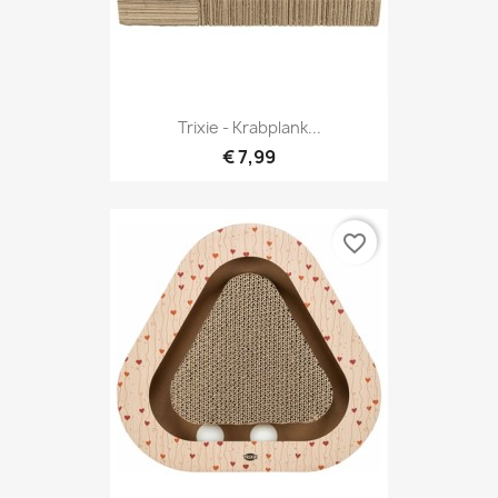
Trixie - Krabplank...
€ 7,99
favorite_border