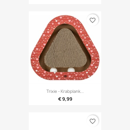
favorite_border
Trixie - Krabplank...
€ 9,99
favorite_border