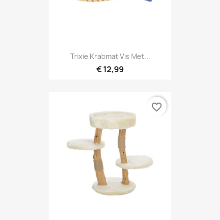
Trixie Krabmat Vis Met...
€ 12,99
favorite_border