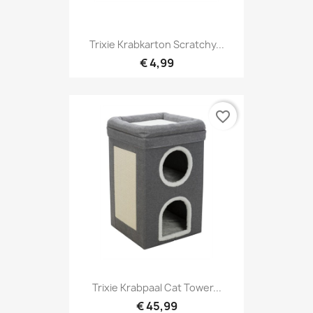
Trixie Krabkarton Scratchy...
€ 4,99
favorite_border
Trixie Krabpaal Cat Tower...
€ 45,99