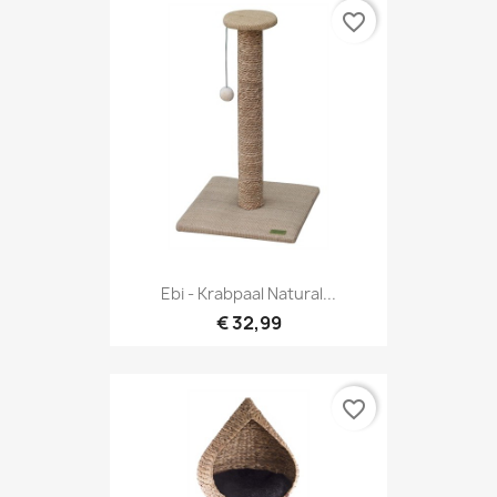
favorite_border
Ebi - Krabpaal Natural...
€ 32,99
favorite_border