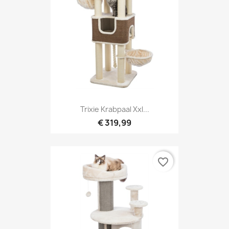
Trixie Krabpaal Xxl...
€ 319,99
favorite_border