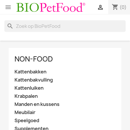
shopping_cart


(0)
search
NON-FOOD
Kattenbakken
Kattenbakvulling
Kattenluiken
Krabpalen
Manden en kussens
Meubilair
Speelgoed
Supplementen