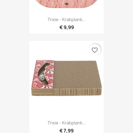
Trixie - Krabplank...
€ 9,99
favorite_border
Trixie - Krabplank...
€ 7,99