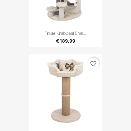
Trixie Krabpaal Emil...
€ 189,99
favorite_border