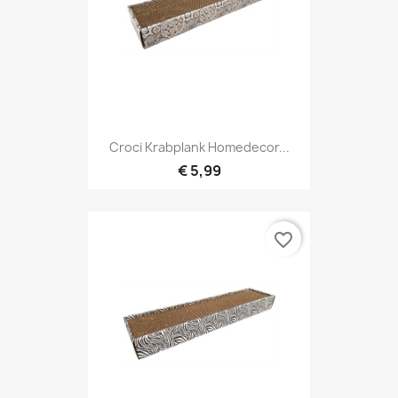
Croci Krabplank Homedecor...
€ 5,99
favorite_border