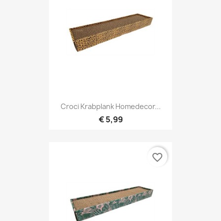
Croci Krabplank Homedecor...
€ 5,99
favorite_border