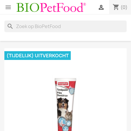
shopping_cart


(0)
search
(TIJDELIJK) UITVERKOCHT