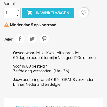
Aantal

favorite_border
IN WINKELWAGEN

Minder dan 5 op voorraad
Delen
Onvoorwaardelijke Kwaliteitsgarantie:
60 dagen bedenktermijn: Niet goed? Geld terug.
Voor 19.00 besteld?
Zelfde dag Verzonden! (Ma - Za)
Jouw bestelling vanaf € 60,- GRATIS verzonden
Binnen Nederland én België