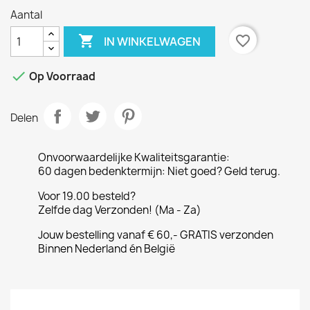
Aantal

favorite_border
IN WINKELWAGEN

Op Voorraad
Delen
Onvoorwaardelijke Kwaliteitsgarantie:
60 dagen bedenktermijn: Niet goed? Geld terug.
Voor 19.00 besteld?
Zelfde dag Verzonden! (Ma - Za)
Jouw bestelling vanaf € 60,- GRATIS verzonden
Binnen Nederland én België