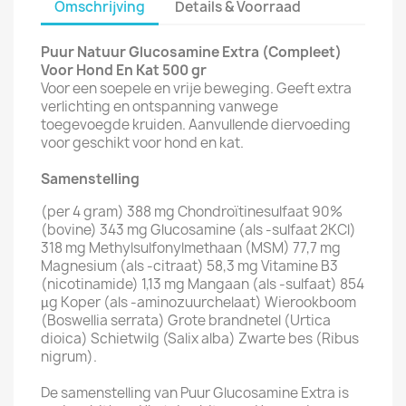
Omschrijving
Details & Voorraad
Puur Natuur Glucosamine Extra (Compleet)
Voor Hond En Kat 500 gr
Voor een soepele en vrije beweging. Geeft extra
verlichting en ontspanning vanwege
toegevoegde kruiden. Aanvullende diervoeding
voor geschikt voor hond en kat.
Samenstelling
(per 4 gram) 388 mg Chondroïtinesulfaat 90%
(bovine) 343 mg Glucosamine (als -sulfaat 2KCl)
318 mg Methylsulfonylmethaan (MSM) 77,7 mg
Magnesium (als -citraat) 58,3 mg Vitamine B3
(nicotinamide) 1,13 mg Mangaan (als -sulfaat) 854
µg Koper (als -aminozuurchelaat) Wierookboom
(Boswellia serrata) Grote brandnetel (Urtica
dioica) Schietwilg (Salix alba) Zwarte bes (Ribus
nigrum).
De samenstelling van Puur Glucosamine Extra is