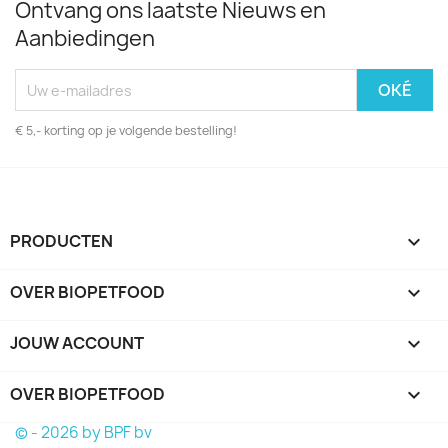
Ontvang ons laatste Nieuws en
Aanbiedingen
€ 5,- korting op je volgende bestelling!
PRODUCTEN

OVER BIOPETFOOD

JOUW ACCOUNT

OVER BIOPETFOOD
keyboard_arrow_down
© - 2026 by BPF bv