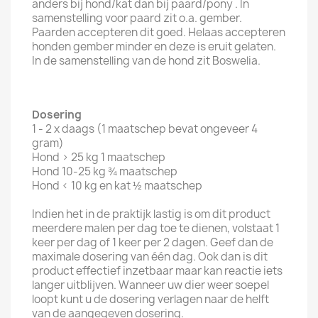
anders bij hond/kat dan bij paard/pony . In
samenstelling voor paard zit o.a. gember.
Paarden accepteren dit goed. Helaas accepteren
honden gember minder en deze is eruit gelaten.
In de samenstelling van de hond zit Boswelia.
Dosering
1 - 2 x daags (1 maatschep bevat ongeveer 4
gram)
Hond > 25 kg 1 maatschep
Hond 10-25 kg ¾ maatschep
Hond < 10 kg en kat ½ maatschep
Indien het in de praktijk lastig is om dit product
meerdere malen per dag toe te dienen, volstaat 1
keer per dag of 1 keer per 2 dagen. Geef dan de
maximale dosering van één dag. Ook dan is dit
product effectief inzetbaar maar kan reactie iets
langer uitblijven. Wanneer uw dier weer soepel
loopt kunt u de dosering verlagen naar de helft
van de aangegeven dosering.