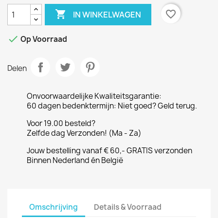

favorite_border
IN WINKELWAGEN

Op Voorraad
Delen
Onvoorwaardelijke Kwaliteitsgarantie:
60 dagen bedenktermijn: Niet goed? Geld terug.
Voor 19.00 besteld?
Zelfde dag Verzonden! (Ma - Za)
Jouw bestelling vanaf € 60,- GRATIS verzonden
Binnen Nederland én België
Omschrijving
Details & Voorraad