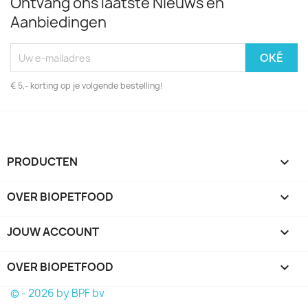
Ontvang ons laatste Nieuws en
Aanbiedingen
€ 5,- korting op je volgende bestelling!
PRODUCTEN

OVER BIOPETFOOD

JOUW ACCOUNT

OVER BIOPETFOOD
keyboard_arrow_down
© - 2026 by BPF bv