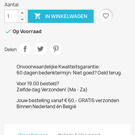
Aantal

favorite_border
IN WINKELWAGEN

Op Voorraad
Delen
Onvoorwaardelijke Kwaliteitsgarantie:
60 dagen bedenktermijn: Niet goed? Geld terug.
Voor 19.00 besteld?
Zelfde dag Verzonden! (Ma - Za)
Jouw bestelling vanaf € 60,- GRATIS verzonden
Binnen Nederland én België