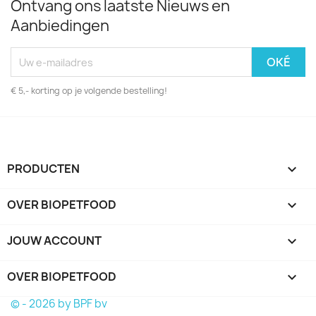
Ontvang ons laatste Nieuws en
Aanbiedingen
€ 5,- korting op je volgende bestelling!
PRODUCTEN

OVER BIOPETFOOD

JOUW ACCOUNT

OVER BIOPETFOOD
keyboard_arrow_down
© - 2026 by BPF bv