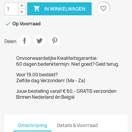

favorite_border
IN WINKELWAGEN

Op Voorraad
Delen
Onvoorwaardelijke Kwaliteitsgarantie:
60 dagen bedenktermijn: Niet goed? Geld terug.
Voor 19.00 besteld?
Zelfde dag Verzonden! (Ma - Za)
Jouw bestelling vanaf € 60,- GRATIS verzonden
Binnen Nederland én België
Omschrijving
Details & Voorraad