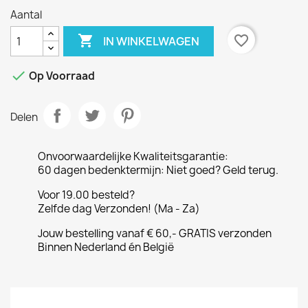
Aantal

favorite_border
IN WINKELWAGEN

Op Voorraad
Delen
Onvoorwaardelijke Kwaliteitsgarantie:
60 dagen bedenktermijn: Niet goed? Geld terug.
Voor 19.00 besteld?
Zelfde dag Verzonden! (Ma - Za)
Jouw bestelling vanaf € 60,- GRATIS verzonden
Binnen Nederland én België