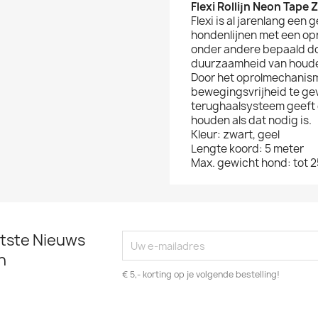
Flexi Rollijn Neon Tape
Flexi is al jarenlang e
hondenlijnen met een opro
onder andere bepaald do
duurzaamheid van houder
Door het oprolmechanisme
bewegingsvrijheid te ge
terughaalsysteem geeft 
houden als dat nodig is.
Kleur: zwart, geel
Lengte koord: 5 meter
Max. gewicht hond: tot 2
atste Nieuws
n
€ 5,- korting op je volgende bestelling!