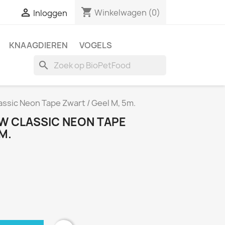
shopping_cart

Winkelwagen
(0)
Inloggen
KNAAGDIEREN
VOGELS
search
Classic Neon Tape Zwart / Geel M, 5m.
NEW CLASSIC NEON TAPE
M.