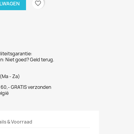
favorite_border
ELWAGEN
iteitsgarantie:
: Niet goed? Geld terug.
(Ma - Za)
€ 60,- GRATIS verzonden
lgië
ails & Voorraad