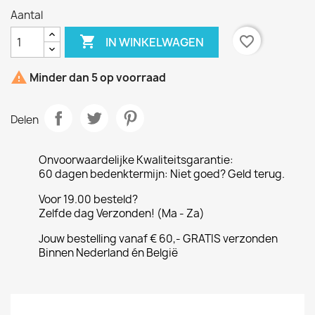
Aantal

favorite_border
IN WINKELWAGEN

Minder dan 5 op voorraad
Delen
Onvoorwaardelijke Kwaliteitsgarantie:
60 dagen bedenktermijn: Niet goed? Geld terug.
Voor 19.00 besteld?
Zelfde dag Verzonden! (Ma - Za)
Jouw bestelling vanaf € 60,- GRATIS verzonden
Binnen Nederland én België