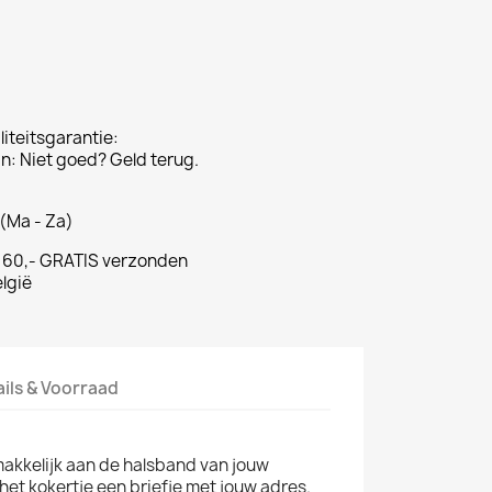
iteitsgarantie:
: Niet goed? Geld terug.
(Ma - Za)
€ 60,- GRATIS verzonden
lgië
ails & Voorraad
akkelijk aan de halsband van jouw
het kokertje een briefje met jouw adres.