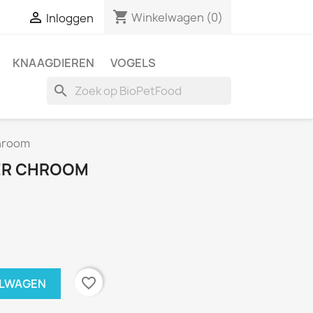
shopping_cart

Winkelwagen
(0)
Inloggen
KNAAGDIEREN
VOGELS
search
Chroom
KER CHROOM
favorite_border
ELWAGEN