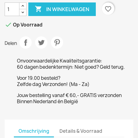

favorite_border
IN WINKELWAGEN

Op Voorraad
Delen
Onvoorwaardelijke Kwaliteitsgarantie:
60 dagen bedenktermijn: Niet goed? Geld terug.
Voor 19.00 besteld?
Zelfde dag Verzonden! (Ma - Za)
Jouw bestelling vanaf € 60,- GRATIS verzonden
Binnen Nederland én België
Omschrijving
Details & Voorraad