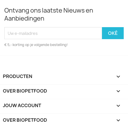
Ontvang ons laatste Nieuws en
Aanbiedingen
€ 5,- korting op je volgende bestelling!
PRODUCTEN

OVER BIOPETFOOD

JOUW ACCOUNT

OVER BIOPETFOOD
keyboard_arrow_down