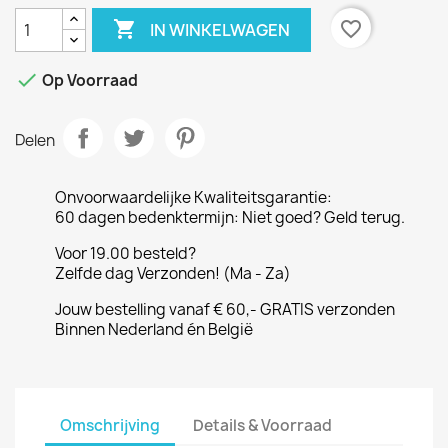

favorite_border
IN WINKELWAGEN

Op Voorraad
Delen
Onvoorwaardelijke Kwaliteitsgarantie:
60 dagen bedenktermijn: Niet goed? Geld terug.
Voor 19.00 besteld?
Zelfde dag Verzonden! (Ma - Za)
Jouw bestelling vanaf € 60,- GRATIS verzonden
Binnen Nederland én België
Omschrijving
Details & Voorraad