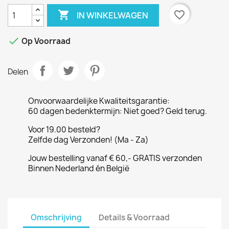

favorite_border
IN WINKELWAGEN

Op Voorraad
Delen
Onvoorwaardelijke Kwaliteitsgarantie:
60 dagen bedenktermijn: Niet goed? Geld terug.
Voor 19.00 besteld?
Zelfde dag Verzonden! (Ma - Za)
Jouw bestelling vanaf € 60,- GRATIS verzonden
Binnen Nederland én België
Omschrijving
Details & Voorraad