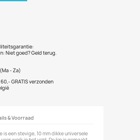
iteitsgarantie:
: Niet goed? Geld terug.
(Ma - Za)
€ 60,- GRATIS verzonden
lgië
ails & Voorraad
le is een stevige, 10 mm dikke universele
voor werk in het veld. De lijn is gemaakt