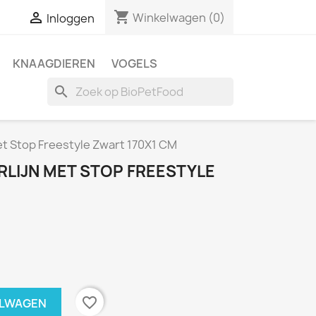
shopping_cart

Winkelwagen
(0)
Inloggen
KNAAGDIEREN
VOGELS
search
et Stop Freestyle Zwart 170X1 CM
RLIJN MET STOP FREESTYLE
favorite_border
ELWAGEN