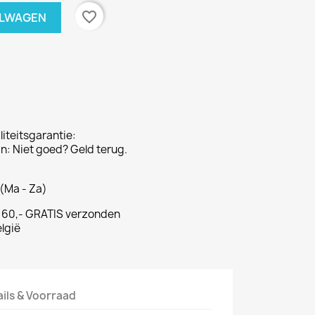
favorite_border
ELWAGEN
iteitsgarantie:
: Niet goed? Geld terug.
(Ma - Za)
€ 60,- GRATIS verzonden
lgië
ails & Voorraad