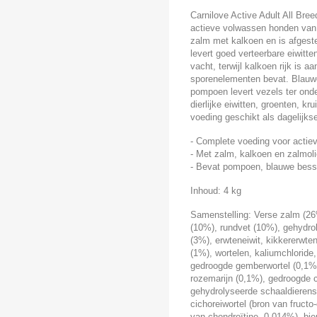
Carnilove Active Adult All Br
actieve volwassen honden van 
zalm met kalkoen en is afgest
levert goed verteerbare eiwitt
vacht, terwijl kalkoen rijk is a
sporenelementen bevat. Blauwe
pompoen levert vezels ter onde
dierlijke eiwitten, groenten, 
voeding geschikt als dagelijks
- Complete voeding voor actie
- Met zalm, kalkoen en zalmol
- Bevat pompoen, blauwe bes
Inhoud: 4 kg
Samenstelling: Verse zalm (26%
(10%), rundvet (10%), gehydro
(3%), erwteneiwit, kikkererwte
(1%), wortelen, kaliumchloride
gedroogde gemberwortel (0,1%
rozemarijn (0,1%), gedroogde c
gehydrolyseerde schaaldierens
cichoreiwortel (bron van fruct
van chondroïtine, 0,014%), bie