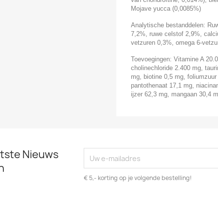
Mojave yucca (0,0085%)
Analytische bestanddelen: Ruw
7,2%, ruwe celstof 2,9%, calc
vetzuren 0,3%, omega 6-vetzu
Toevoegingen: Vitamine A 20.0
cholinechloride 2.400 mg, taur
mg, biotine 0,5 mg, foliumzuu
pantothenaat 17,1 mg, niacina
ijzer 62,3 mg, mangaan 30,4 m
atste Nieuws
n
€ 5,- korting op je volgende bestelling!