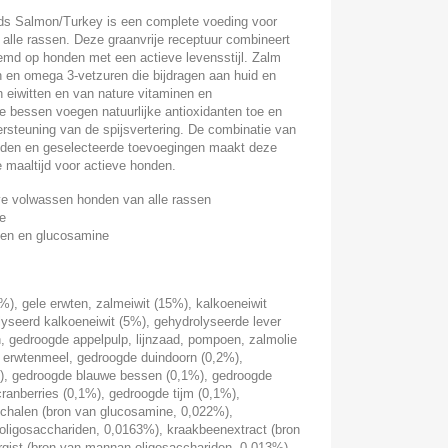
eeds Salmon/Turkey is een complete voeding voor
alle rassen. Deze graanvrije receptuur combineert
emd op honden met een actieve levensstijl. Zalm
en en omega 3-vetzuren die bijdragen aan huid en
an eiwitten en van nature vitaminen en
 bessen voegen natuurlijke antioxidanten toe en
rsteuning van de spijsvertering. De combinatie van
kruiden en geselecteerde toevoegingen maakt deze
e maaltijd voor actieve honden.
ve volwassen honden van alle rassen
ie
sen en glucosamine
), gele erwten, zalmeiwit (15%), kalkoeneiwit
lyseerd kalkoeneiwit (5%), gehydrolyseerde lever
n, gedroogde appelpulp, lijnzaad, pompoen, zalmolie
, erwtenmeel, gedroogde duindoorn (0,2%),
), gedroogde blauwe bessen (0,1%), gedroogde
ranberries (0,1%), gedroogde tijm (0,1%),
chalen (bron van glucosamine, 0,022%),
o-oligosacchariden, 0,0163%), kraakbeenextract (bron
rgist (bron van mannan-oligosacchariden, 0,013%),