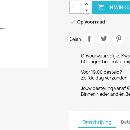

IN WINK

Op Voorraad
Delen
Onvoorwaardelijke Kwal
60 dagen bedenktermijn
Voor 19.00 besteld?
Zelfde dag Verzonden! 
Jouw bestelling vanaf 
Binnen Nederland én Be
Omschrijving
Det