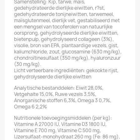
Samenstelling: Kip, tarwe, maïs,
gedehydrateerde dierlijke eiwitten, r?st,
gedehydrateerde tonijneiwitten, tarwemeel,
maïsglutenmeel, dierlijk vet, gestabiliseerd met
een mengsel van tocoferolen van natuurlijke
oorsprong, gehydrolyseerde dierlijke eiwitten,
bietenpulp, gehydrolyseerd collageen (3%),
visolie, bron van EPA, plantaardige vezels, gist,
kaliumchloride, zout, glucosamine (630 mg/kg),
chondroïtinesulfaat (350 mg/kg), hyaluronzuur
(30 mg/kg).
Licht verteerbare ingrediënten: gekookte rijst,
gehydrolyseerde dierlijke eiwitten
Analytische bestanddelen: Eiwit 28,0%,
Vetgehalte 15,0%, Ruwe vezels 3,5%,
Anorganische stoffen 6,3%, Omega 3 0,7%,
Omega 6 2,2%
Nutritionele toevoegingsmiddelen (per kg):
Vitamine A 27000 IU, Vitamine D3 1800 IU,
Vitamine E 700 mg, Vitamine C 500 mg,
IJzersulfaat-monohydraat 260 mg (Fe: 86 mg),