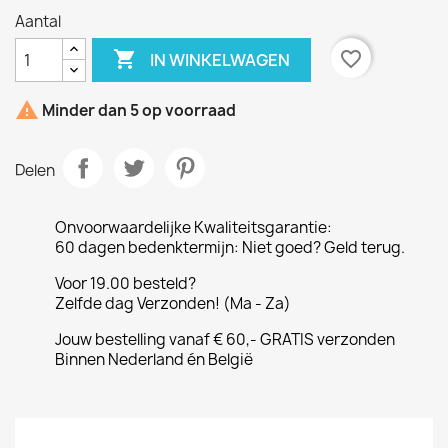
Aantal

favorite_border
IN WINKELWAGEN

Minder dan 5 op voorraad
Delen
Onvoorwaardelijke Kwaliteitsgarantie:
60 dagen bedenktermijn: Niet goed? Geld terug.
Voor 19.00 besteld?
Zelfde dag Verzonden! (Ma - Za)
Jouw bestelling vanaf € 60,- GRATIS verzonden
Binnen Nederland én België