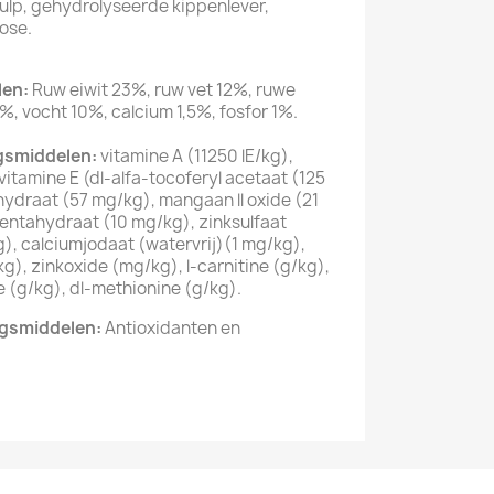
npulp, gehydrolyseerde kippenlever,
lose.
len:
Ruw eiwit 23%, ruw vet 12%, ruwe
%, vocht 10%, calcium 1,5%, fosfor 1%.
ngsmiddelen:
vitamine A (11250 lE/kg),
 vitamine E (dl-alfa-tocoferyl acetaat (125
ohydraat (57 mg/kg), mangaan ll oxide (21
 pentahydraat (10 mg/kg), zinksulfaat
, calciumjodaat (watervrij)(1 mg/kg),
g), zinkoxide (mg/kg), l-carnitine (g/kg),
ne (g/kg), dl-methionine (g/kg).
ngsmiddelen:
Antioxidanten en