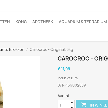
TTEN
KONG
APOTHEEK
AQUARIUM & TERRARIUM
ante Brokken
Carocroc - Original. 3kg
CAROCROC - ORIGI
€ 11,99
Inclusief BTW
8714469002889
Aantal

IN WINK