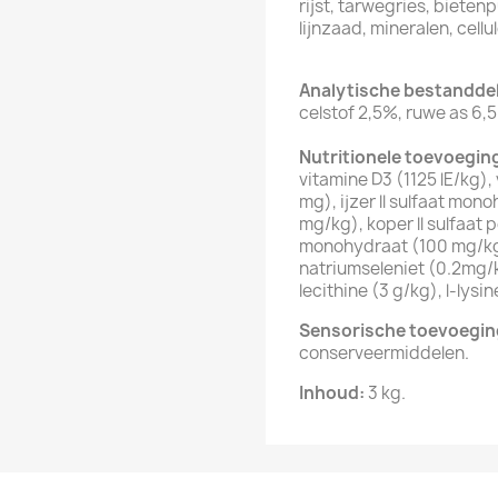
rijst, tarwegries, biete
lijnzaad, mineralen, cellu
Analytische bestandde
celstof 2,5%, ruwe as 6,5
Nutritionele toevoegi
vitamine D3 (1125 lE/kg),
mg), ijzer ll sulfaat mon
mg/kg), koper ll sulfaat
monohydraat (100 mg/kg)
natriumseleniet (0.2mg/k
lecithine (3 g/kg), l-lysi
Sensorische toevoegi
conserveermiddelen.
Inhoud:
3 kg.