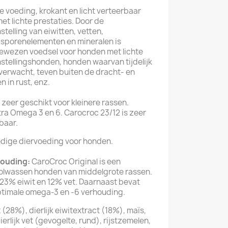
 voeding, krokant en licht verteerbaar
t lichte prestaties. Door de
elling van eiwitten, vetten,
 sporenelementen en mineralen is
ewezen voedsel voor honden met lichte
nstellingshonden, honden waarvan tijdelijk
verwacht, teven buiten de dracht- en
n in rust, enz.
 zeer geschikt voor kleinere rassen.
ra Omega 3 en 6. Carocroc 23/12 is zeer
rbaar.
ledige diervoeding voor honden.
houding:
CaroCroc Original is een
olwassen honden van middelgrote rassen.
23% eiwit en 12% vet. Daarnaast bevat
ptimale omega-3 en -6 verhouding.
 (28%), dierlijk eiwitextract (18%), maïs,
erlijk vet (gevogelte, rund), rijstzemelen,