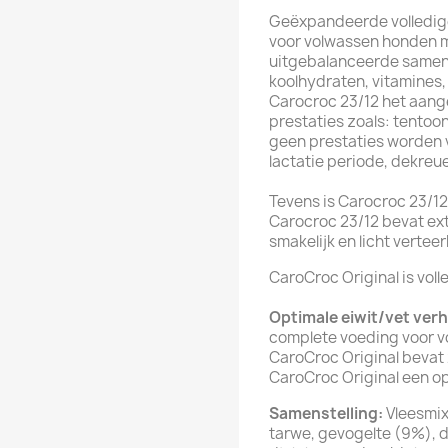
Geëxpandeerde volledige
voor volwassen honden me
uitgebalanceerde samenst
koolhydraten, vitamines,
Carocroc 23/12 het aang
prestaties zoals: tentoo
geen prestaties worden 
lactatie periode, dekreue
Tevens is Carocroc 23/12
Carocroc 23/12 bevat ext
smakelijk en licht vertee
CaroCroc Original is vol
Optimale eiwit/vet ver
complete voeding voor v
CaroCroc Original bevat 
CaroCroc Original een o
Samenstelling:
Vleesmix
tarwe, gevogelte (9%), di