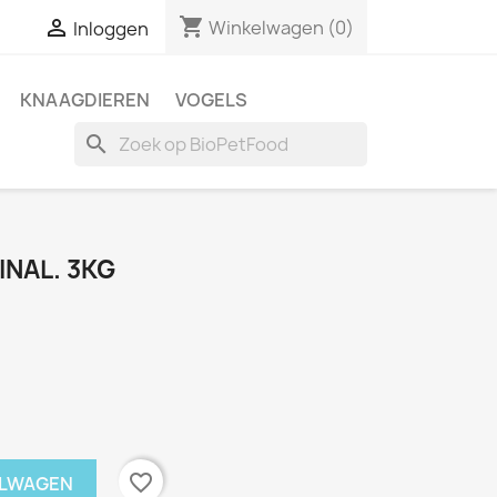
shopping_cart

Winkelwagen
(0)
Inloggen
KNAAGDIEREN
VOGELS
search
NAL. 3KG
favorite_border
ELWAGEN