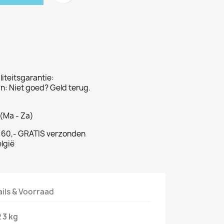
iteitsgarantie:
: Niet goed? Geld terug.
(Ma - Za)
€ 60,- GRATIS verzonden
lgië
ails & Voorraad
 3 kg