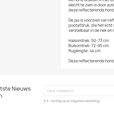
slecht te zien is door au
deze reflecterende hond
De jas is voorzien van r
pootafdruk, die het lich
verstelbaar in de nek en
Halsomtrek: 50-73 cm
Buikomtrek: 72-95 cm
Ruglengte: 44 cm
Deze reflecterende hond
atste Nieuws
n
€ 5,- korting op je volgende bestelling!