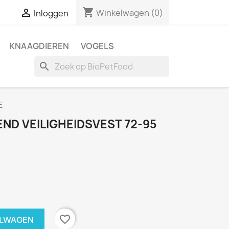
shopping_cart

Winkelwagen
(0)
Inloggen
KNAAGDIEREN
VOGELS
search
E
END VEILIGHEIDSVEST 72-95
favorite_border
ELWAGEN