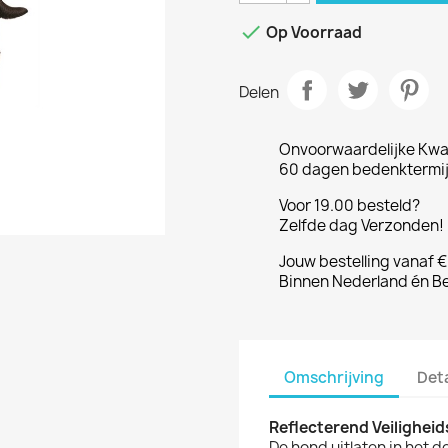

Op Voorraad
Delen
Onvoorwaardelijke Kwal
60 dagen bedenktermijn
Voor 19.00 besteld?
Zelfde dag Verzonden! 
Jouw bestelling vanaf 
Binnen Nederland én Be
Omschrijving
Det
Reflecterend Veiligheid
De hond uitlaten in het d