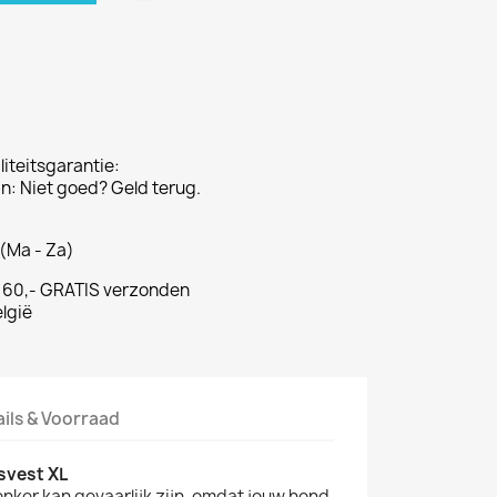
iteitsgarantie:
: Niet goed? Geld terug.
(Ma - Za)
€ 60,- GRATIS verzonden
lgië
ails & Voorraad
svest XL
onker kan gevaarlijk zijn, omdat jouw hond