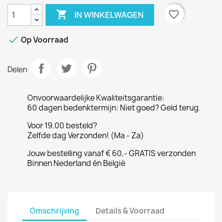

favorite_border
IN WINKELWAGEN

Op Voorraad
Delen
Onvoorwaardelijke Kwaliteitsgarantie:
60 dagen bedenktermijn: Niet goed? Geld terug.
Voor 19.00 besteld?
Zelfde dag Verzonden! (Ma - Za)
Jouw bestelling vanaf € 60,- GRATIS verzonden
Binnen Nederland én België
Omschrijving
Details & Voorraad