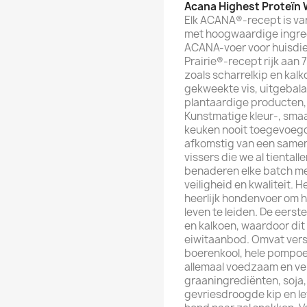
Acana Highest Proteïn W
Elk ACANA®-recept is va
met hoogwaardige ingred
ACANA-voer voor huisdie
Prairie®-recept rijk aan
zoals scharrelkip en kal
gekweekte vis, uitgebala
plantaardige producten,
Kunstmatige kleur-, sma
keuken nooit toegevoegd
afkomstig van een same
vissers die we al tiental
benaderen elke batch me
veiligheid en kwaliteit. H
heerlijk hondenvoer om 
leven te leiden. De eerst
en kalkoen, waardoor di
eiwitaanbod. Omvat verse
boerenkool, hele pompoe
allemaal voedzaam en ve
graaningrediënten, soja,
gevriesdroogde kip en le