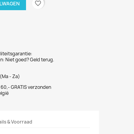
favorite_border
ELWAGEN
iteitsgarantie:
: Niet goed? Geld terug.
(Ma - Za)
€ 60,- GRATIS verzonden
lgië
ails & Voorraad