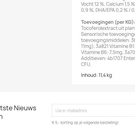
Vocht 12 %, Calcium 1,5 
0,9 %, DHA/EPA 0,2 % / 0
Toevoegingen (per KG)
Tocoferolextract uit pla
Sensorische toevoeginge
toevoegingsmiddelen: 3
11mg), 3a821 Vitamine B1
Vitamine B6: 7,5mg, 3a70
Additieven: 4b1707 Ent
CFU.
Inhoud: 11,4 kg
atste Nieuws
n
€ 5,- korting op je volgende bestelling!