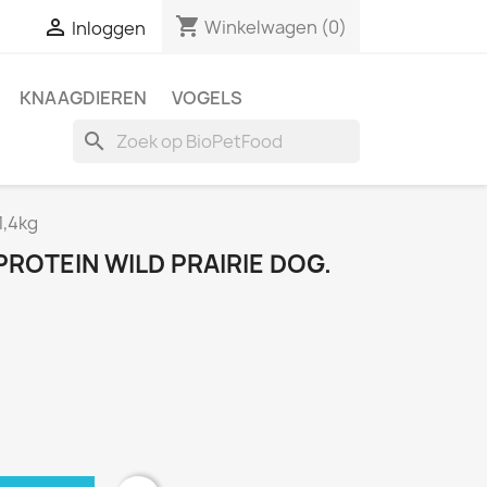
shopping_cart

Winkelwagen
(0)
Inloggen
KNAAGDIEREN
VOGELS
search
1,4kg
PROTEIN WILD PRAIRIE DOG.