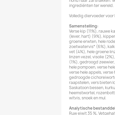
hond naar zal snakken. 
ingrediënten ter wereld.
Volledig diervoeder voor
Samenstelling:
Verse kip (11%), rauwe k
(lever, hart) (9%), kipp
groene erwten, hele rode
zoetwatervis* (6%), kal
vet (4%), hele groene lin
linzen vezel, visolie (2%
(1%), gedroogd zeewier, 
hele pompoen, verse hel
verse hele appels, verse 
gedroogde cichoreiwortel
raapstelen, vers bieten 
Saskatoon bessen, kurkuma
heemstwortel, rozenbotte
witvis, snoek en mul.
Analytische bestandde
Ruw eiwit 35 %, Vetgehal