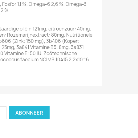
%, Fosfor 1,1 %, Omega-6 2,6 %, Omega-3
,2 %
:
ntaardige oliën: 121mg, citroenzuur: 40mg.
n: Rozemarijnextract: 80mg. Nutritionele
b606 (Zink: 150 mg), 3b406 (Koper:
: 25mg, 3a841 Vitamine B5: 8mg, 3a831
0 Vitamine E: 50 IU. Zoötechnische
erococcus faecium NCIMB 10415 2,2x10^6