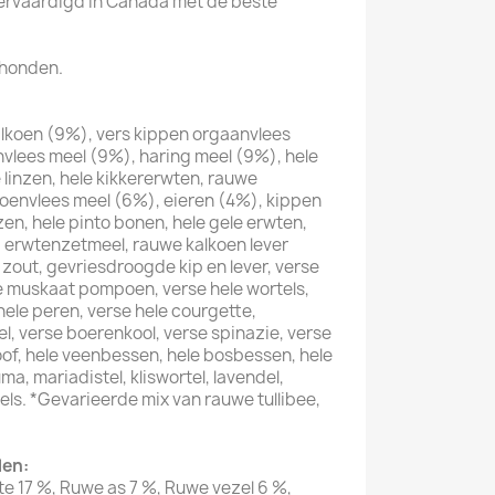
Vervaardigd in Canada met de beste
 honden.
alkoen (9%), vers kippen orgaanvlees
envlees meel (9%), haring meel (9%), hele
 linzen, hele kikkererwten, rauwe
koenvlees meel (6%), eieren (4%), kippen
zen, hele pinto bonen, hele gele erwten,
), erwtenzetmeel, rauwe kalkoen lever
zout, gevriesdroogde kip en lever, verse
e muskaat pompoen, verse hele wortels,
hele peren, verse hele courgette,
, verse boerenkool, verse spinazie, verse
loof, hele veenbessen, hele bosbessen, hele
, mariadistel, kliswortel, lavendel,
ls. *Gevarieerde mix van rauwe tullibee,
len:
te 17 %, Ruwe as 7 %, Ruwe vezel 6 %,