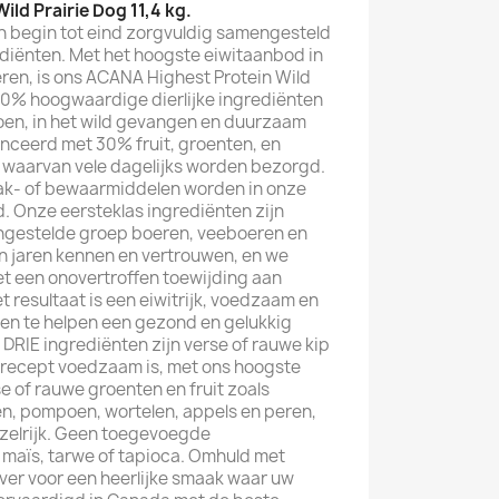
ild Prairie Dog 11,4 kg.
n begin tot eind zorgvuldig samengesteld
iënten. Met het hoogste eiwitaanbod in
ren, is ons ACANA Highest Protein Wild
 70% hoogwaardige dierlijke ingrediënten
koen, in het wild gevangen en duurzaam
nceerd met 30% fruit, groenten, en
 waarvan vele dagelijks worden bezorgd.
ak- of bewaarmiddelen worden in onze
. Onze eersteklas ingrediënten zijn
ngestelde groep boeren, veeboeren en
len jaren kennen en vertrouwen, en we
t een onovertroffen toewijding aan
et resultaat is een eiwitrijk, voedzaam en
hen te helpen een gezond en gelukkig
e DRIE ingrediënten zijn verse of rauwe kip
t recept voedzaam is, met ons hoogste
 of rauwe groenten en fruit zoals
n, pompoen, wortelen, appels en peren,
zelrijk. Geen toegevoegde
 maïs, tarwe of tapioca. Omhuld met
ver voor een heerlijke smaak waar uw