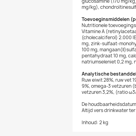
glucosamine (170 mg/kg
mg/kg), chondroïtinesul
Toevoeginsmiddelen (p
Nutritionele toevoeging
Vitamine A (retinylaceta
(cholecalciferol) 2.000 IE
mg, zink-sulfaat-monohy
100 mg, mangaan(ll)sulf
pentahydraat 10 mg, calc
natriumseleniet 0,2 mg, 
Analytische bestandde
Ruw eiwit 28%, ruw vet 1
9%, omega-3 vetzuren (
vetzuren 3,2%, (ratio ω3/
De houdbaarheidsdatum v
Altijd vers drinkwater ter
Inhoud: 2 kg