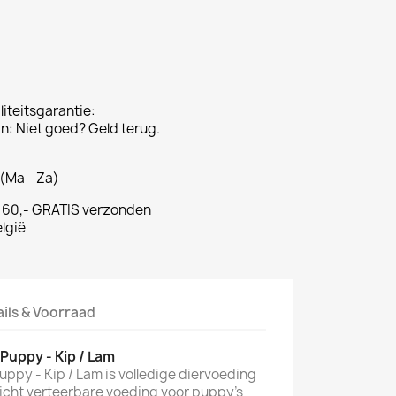
iteitsgarantie:
: Niet goed? Geld terug.
(Ma - Za)
€ 60,- GRATIS verzonden
lgië
ails & Voorraad
uppy - Kip / Lam
py - Kip / Lam is volledige diervoeding
 licht verteerbare voeding voor puppy's