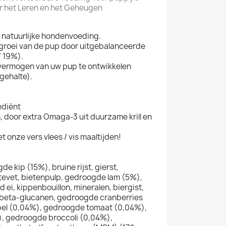
or het Leren en het Geheugen
 natuurlijke hondenvoeding.
groei van de pup door uitgebalanceerde
/ 19%).
rvermogen van uw pup te ontwikkelen
gehalte).
ediënt
n, door extra Omaga-3 uit duurzame krill en
 onze vers vlees / vis maaltijden!
e kip (15%), bruine rijst, gierst,
tevet, bietenpulp, gedroogde lam (5%),
 ei, kippenbouillon, mineralen, biergist,
, beta-glucanen, gedroogde cranberries
el (0,04%), gedroogde tomaat (0,04%),
, gedroogde broccoli (0,04%),