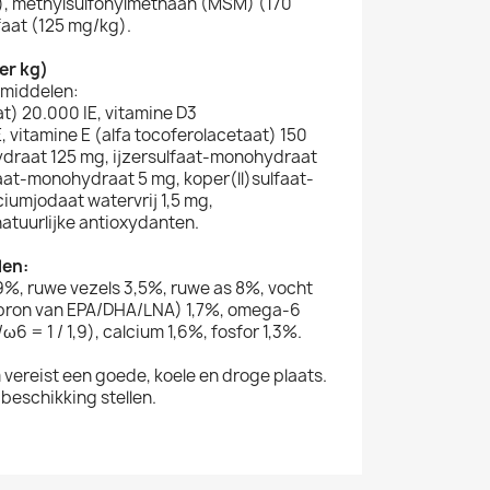
), methylsulfonylmethaan (MSM) (170
faat (125 mg/kg).
er kg)
smiddelen:
at) 20.000 IE, vitamine D3
, vitamine E (alfa­ tocoferolacetaat) 150
draat 125 mg, ijzersulfaat-monohydraat
aat-monohydraat 5 mg, koper(ll)sulfaat-
iumjodaat watervrij 1,5 mg,
natuurlijke antioxydanten.
len:
9%, ruwe vezels 3,5%, ruwe as 8%, vocht
bron van EPA/DHA/LNA) 1,7%, omega-6
ω6 = 1 / 1,9), calcium 1,6%, fosfor 1,3%.
ereist een goede, koele en droge plaats.
 beschikking stellen.