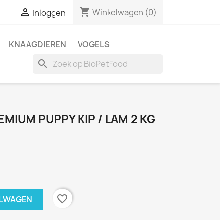
shopping_cart

Winkelwagen
(0)
Inloggen
KNAAGDIEREN
VOGELS
search
MIUM PUPPY KIP / LAM 2 KG
favorite_border
ELWAGEN