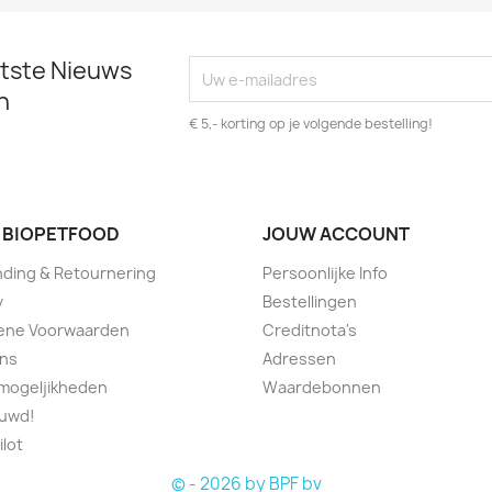
atste Nieuws
n
€ 5,- korting op je volgende bestelling!
 BIOPETFOOD
JOUW ACCOUNT
ding & Retournering
Persoonlijke Info
y
Bestellingen
ene Voorwaarden
Creditnota's
ons
Adressen
mogeljikheden
Waardebonnen
ouwd!
ilot
© - 2026 by BPF bv