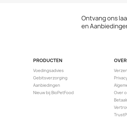
Ontvang ons la
en Aanbiedinge
PRODUCTEN
OVER
Voedingsadvies
Verzen
Gebitsverzorging
Privac
Aanbiedingen
Algem
Nieuw bij BioPetFood
Over 
Betaal
Vertr
TrustP