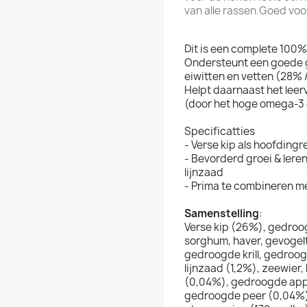
van alle rassen.Goed vo
Dit is een complete 100%
Ondersteunt een goede 
eiwitten en vetten (28% 
Helpt daarnaast het lee
(door het hoge omega-3 
Specificatties
- Verse kip als hoofdingr
- Bevorderd groei & lere
lijnzaad
- Prima te combineren met
Samenstelling
:
Verse kip (26%), gedroogd
sorghum, haver, gevogel
gedroogde krill, gedroogd
lijnzaad (1,2%), zeewier
(0,04%), gedroogde app
gedroogde peer (0,04%)