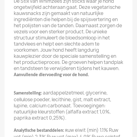
De Stix van Whimzees zijn sticks waar je hond
ongetwijfeld achteraan gaat. Deze vegetarische
kauwsnacks zijn gemaakt van natuurlijke
ingrediënten die helpen bij de spijsvertering en
het polijsten van de tanden. Daarnaast zorgen de
vezels voor een sterker product. De unieke
structuur stimuleert de bloedsomloop in het
tandvlees en helpt een slechte adem te
voorkomen. Jouw hond heeft langdurig
kauwplezier door de speciale samenstelling en
het productieproces. De groeven helpen tandplak
en tandsteen te verwijderen tijdens het kauwen.
Aanvullende diervoeding voor de hond.
aardappelzetmeel, glycerine,
Samenstelling:
cellulose poeder, lecithine, gist, malt extract,
lupine, calcium carbonaat. Toevoegingen:
natuurlijke kleurstoffen (alfalfa extract 1,0%,
paprika extract 0,25%).
uw eiwit (min) 1.1% Ruw
Analytische bestanddelen:
R
vet (min) 2.3% Ruw vet (max) 4.0% Ruwe celstof