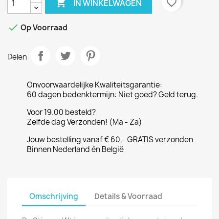

favorite_border
IN WINKELWAGEN

Op Voorraad
Delen
Onvoorwaardelijke Kwaliteitsgarantie:
60 dagen bedenktermijn: Niet goed? Geld terug.
Voor 19.00 besteld?
Zelfde dag Verzonden! (Ma - Za)
Jouw bestelling vanaf € 60,- GRATIS verzonden
Binnen Nederland én België
Omschrijving
Details & Voorraad