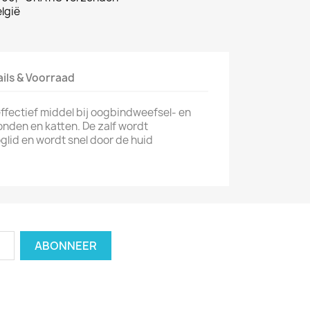
lgië
ails & Voorraad
ffectief middel bij oogbindweefsel- en
onden en katten. De zalf wordt
lid en wordt snel door de huid