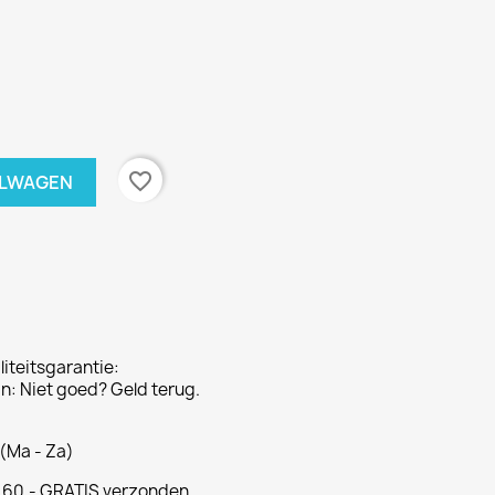
favorite_border
ELWAGEN
iteitsgarantie:
: Niet goed? Geld terug.
(Ma - Za)
€ 60,- GRATIS verzonden