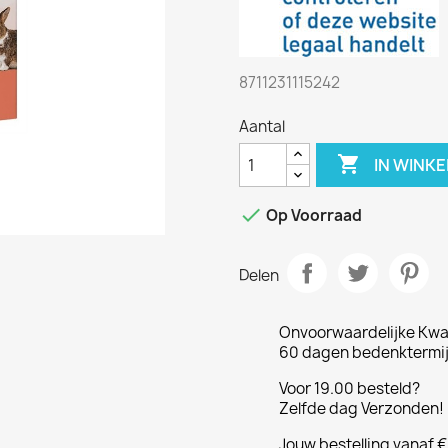
8711231115242
Aantal

IN WINK

Op Voorraad
Delen
Onvoorwaardelijke Kwal
60 dagen bedenktermijn
Voor 19.00 besteld?
Zelfde dag Verzonden! 
Jouw bestelling vanaf 