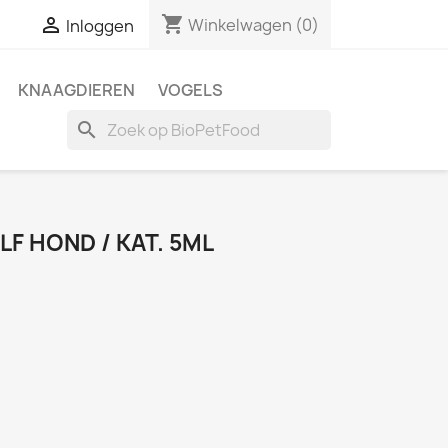
shopping_cart

Winkelwagen
(0)
Inloggen
KNAAGDIEREN
VOGELS
search
F HOND / KAT. 5ML