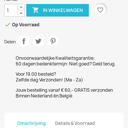

favorite_border
IN WINKELWAGEN

Op Voorraad
Delen
Onvoorwaardelijke Kwaliteitsgarantie:
60 dagen bedenktermijn: Niet goed? Geld terug.
Voor 19.00 besteld?
Zelfde dag Verzonden! (Ma - Za)
Jouw bestelling vanaf € 60,- GRATIS verzonden
Binnen Nederland én België
Omschrijving
Details & Voorraad