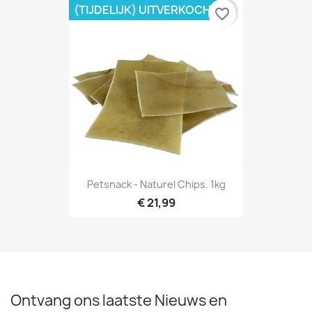
(TIJDELIJK) UITVERKOCHT
favorite_border
Petsnack - Naturel Chips. 1kg
€ 21,99
Ontvang ons laatste Nieuws en