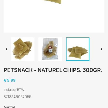


PETSNACK - NATUREL CHIPS. 300GR.
€ 5,99
Inclusief BTW
8718346057955
Aantal