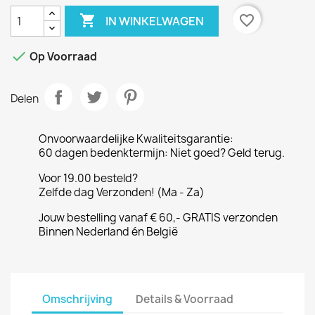

favorite_border
IN WINKELWAGEN

Op Voorraad
Delen
Onvoorwaardelijke Kwaliteitsgarantie:
60 dagen bedenktermijn: Niet goed? Geld terug.
Voor 19.00 besteld?
Zelfde dag Verzonden! (Ma - Za)
Jouw bestelling vanaf € 60,- GRATIS verzonden
Binnen Nederland én België
Omschrijving
Details & Voorraad