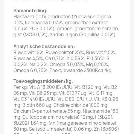
Samenstelling:
Plantaardige bijproducten (Yucca schidigera
0,1%, Echinacea 0,03%, groene thee extract
0,03%, FOS 0,01%), granen, groenten, mineralen,
gist (MOS 0,1%), zaden, algen (Spirulina 0,01%)
Analytische bestanddelen:
Ruw eiwit 12%, Ruwe celstof 25%, Ruw vet 2,5%,
Ruwe as 4,5%, Ca 0,71%, K 0,59%, P 0,36%, S
0,02%, Na 0,2%, Omega 3 0,03%, Mg 0,26%,
Omega 6 0,75%, Energiewaarde 2300Kcal/kg
Toevoegingsmiddelen/kg:
Per kg: Vit. A 13 200 IE/UI/IU, Vit. B1 20 mg, Vit. B2
26 mg, Vit. B6 23 mg, Vit. B12 77 μg, Vit. C 17 mg,
Vit. D3 1440 IE/UI/IU, Vit. E 80 IE/UI/IU, Vit. K3 0,96
mg, Biotin 660 μg, Choline chloride 1800 mg,
Calcium D-pantothenate 55 mg, Niacinamide 130
mg, Cu (copper amino chelate) 12 mg, I (3b201,
3b202) 1,64 mg, Mn (manganese amino chelate)
30 mg, Se (sodium selenite) 0,06 mg, Zn (3b606)