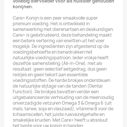
Volledig diervoeder voor als huisdier gehouden
konijnen.
Care+ Konijn is een zeer smaakvolle super
premium voeding. Het is ontwikkeld in
samenwerking met dierenartsen en deskundigen.
Care+ is geëxtrudeerd, deze behandeling maakt
een betere vertering van eiwitten uit het voer
mogelijk. De ingrediënten zijn afgestemd op de
voedingsbehoefte en benadrukken het
natuurlijke voedingspatroon. Ieder vrokje heeft
dezelfde samenstelling (All-in-One), met als
resultaat: geen selectief eetgedrag, dus geen
restjes en geen tekort aan essentiële
voedingsstoffen. De harde brokjes ondersteuen
de natuurlijke slijtage van de tanden (Dental
Function). De brokjes bevatten verder een
uitgebalanceerde verhouding van de meervoudig
onverzadigde vetzuren Omega 3 & Omega 6 (uit
maïs, tarwe, soja en vlaszaad), vitamine B voor de
lcihaamscellen, het juiste ruwvezelgehalte en
smakelijke kruiden. Met Care+ heeft u absoluut
het beste voor uw konijn in handen.