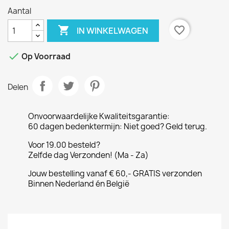
Aantal

favorite_border
IN WINKELWAGEN

Op Voorraad
Delen
Onvoorwaardelijke Kwaliteitsgarantie:
60 dagen bedenktermijn: Niet goed? Geld terug.
Voor 19.00 besteld?
Zelfde dag Verzonden! (Ma - Za)
Jouw bestelling vanaf € 60,- GRATIS verzonden
Binnen Nederland én België