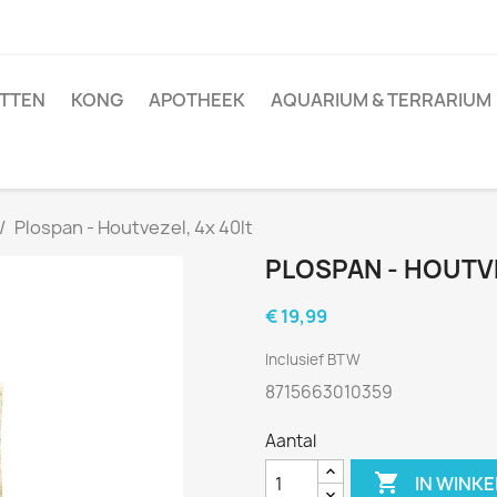
TTEN
KONG
APOTHEEK
AQUARIUM & TERRARIUM
Plospan - Houtvezel, 4x 40lt
PLOSPAN - HOUTVE
€ 19,99
Inclusief BTW
8715663010359
Aantal

IN WINK