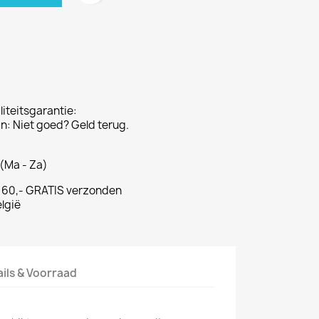
iteitsgarantie:
: Niet goed? Geld terug.
(Ma - Za)
€ 60,- GRATIS verzonden
lgië
ails & Voorraad