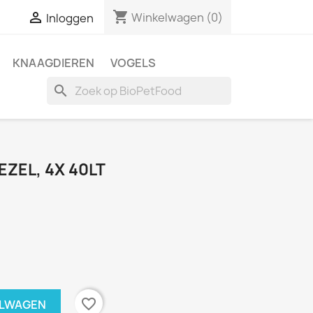
shopping_cart

Winkelwagen
(0)
Inloggen
KNAAGDIEREN
VOGELS
search
ZEL, 4X 40LT
favorite_border
ELWAGEN