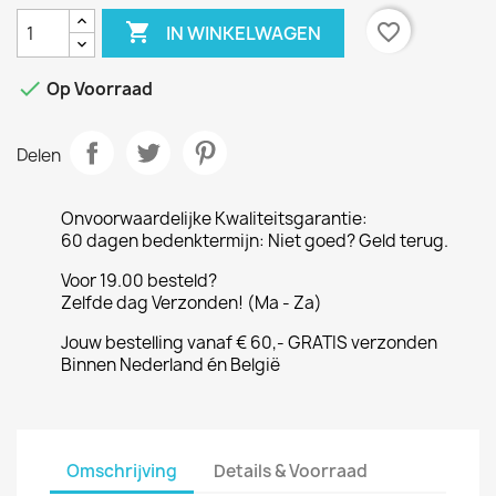

favorite_border
IN WINKELWAGEN

Op Voorraad
Delen
Onvoorwaardelijke Kwaliteitsgarantie:
60 dagen bedenktermijn: Niet goed? Geld terug.
Voor 19.00 besteld?
Zelfde dag Verzonden! (Ma - Za)
Jouw bestelling vanaf € 60,- GRATIS verzonden
Binnen Nederland én België
Omschrijving
Details & Voorraad