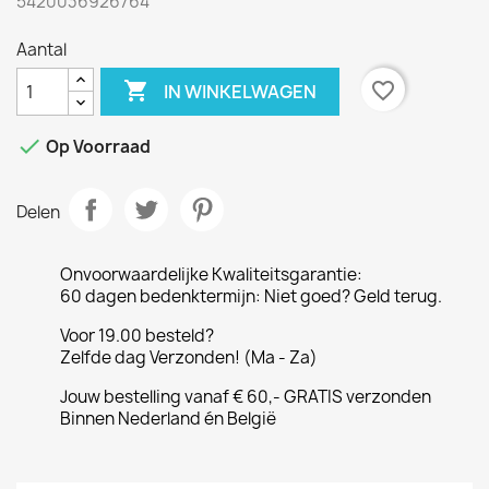
5420036926764
Aantal

favorite_border
IN WINKELWAGEN

Op Voorraad
Delen
Onvoorwaardelijke Kwaliteitsgarantie:
60 dagen bedenktermijn: Niet goed? Geld terug.
Voor 19.00 besteld?
Zelfde dag Verzonden! (Ma - Za)
Jouw bestelling vanaf € 60,- GRATIS verzonden
Binnen Nederland én België