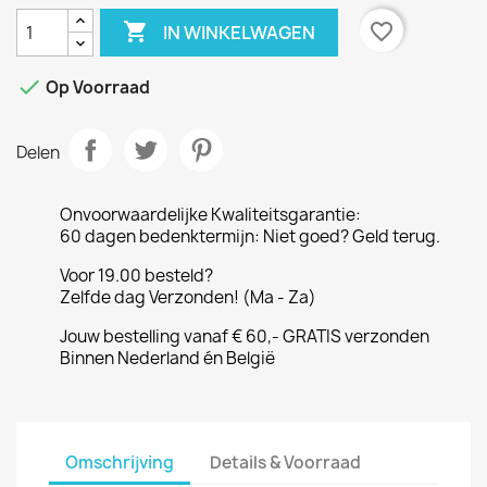

favorite_border
IN WINKELWAGEN

Op Voorraad
Delen
Onvoorwaardelijke Kwaliteitsgarantie:
60 dagen bedenktermijn: Niet goed? Geld terug.
Voor 19.00 besteld?
Zelfde dag Verzonden! (Ma - Za)
Jouw bestelling vanaf € 60,- GRATIS verzonden
Binnen Nederland én België
Omschrijving
Details & Voorraad