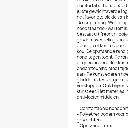
comfortabel hondenbed m
juiste gewichtsverdeling
het favoriete plekje van
14 uur per dag. Wel zo fi
hoogstaande kwaliteit i
bestaat uit freonvrij poly
gewichtsverdeling van de
doorligplekken te voork
kou. De opstaande rand 
hond tegen tocht. De ra
er geen onderdelen kunn
ondersteuning biedt tijde
aan. De kunstlederen hoes
gladde naden zorgen erv
verstoppen. Ook blijven v
kunstleer. Het materiaal
antivlooienmiddelen.
- Comfortabele hondenm
- Polyether bodem voor 
gewrichten
- Opstaande rand