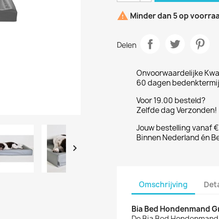

Minder dan 5 op voorra
Delen
Onvoorwaardelijke Kwal
60 dagen bedenktermijn
Voor 19.00 besteld?
Zelfde dag Verzonden! 
Jouw bestelling vanaf 
Binnen Nederland én Be

Omschrijving
Det
Bia Bed Hondenmand Gr
De Bia Bed Hondenmand G