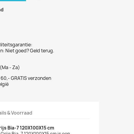
ad
iteitsgarantie:
: Niet goed? Geld terug.
(Ma - Za)
€ 60,- GRATIS verzonden
lgië
ails & Voorraad
ijs Bia-7 120X100X15 cm
rijs Bia-7 120X100X15 cm is een