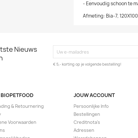
- Eenvoudig schoon te 
Afmeting: Bia-7, 120X10
atste Nieuws
n
€ 5,- korting op je volgende bestelling!
 BIOPETFOOD
JOUW ACCOUNT
ding & Retournering
Persoonlijke Info
y
Bestellingen
ene Voorwaarden
Creditnota's
ons
Adressen