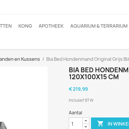
TTEN
KONG
APOTHEEK
AQUARIUM & TERRARIUM
anden en Kussens
Bia Bed Hondenmand Original Grijs B
BIA BED HONDENMA
120X100X15 CM
€ 219,99
Inclusief BTW
Aantal

IN WINK