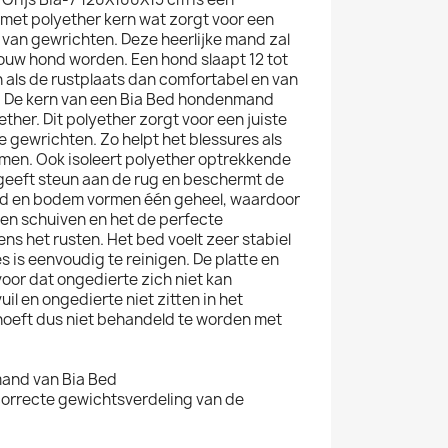
et polyether kern wat zorgt voor een
 van gewrichten. Deze heerlijke mand zal
 jouw hond worden. Een hond slaapt 12 tot
jn als de rustplaats dan comfortabel en van
s. De kern van een Bia Bed hondenmand
ether. Dit polyether zorgt voor een juiste
 gewrichten. Zo helpt het blessures als
omen. Ook isoleert polyether optrekkende
geeft steun aan de rug en beschermt de
nd en bodem vormen één geheel, waardoor
en schuiven en het de perfecte
ns het rusten. Het bed voelt zeer stabiel
 is eenvoudig te reinigen. De platte en
oor dat ongedierte zich niet kan
uil en ongedierte niet zitten in het
 hoeft dus niet behandeld te worden met
and van Bia Bed
correcte gewichtsverdeling van de