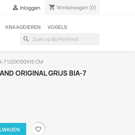
shopping_cart

Winkelwagen
(0)
Inloggen
KNAAGDIEREN
VOGELS
search
IA-7 120X100X15 CM
ND ORIGINAL GRIJS BIA-7
favorite_border
ELWAGEN