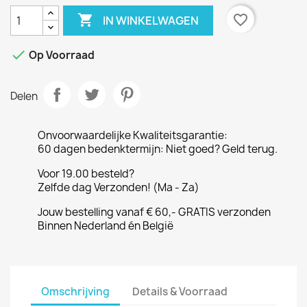

favorite_border
IN WINKELWAGEN

Op Voorraad
Delen
Onvoorwaardelijke Kwaliteitsgarantie:
60 dagen bedenktermijn: Niet goed? Geld terug.
Voor 19.00 besteld?
Zelfde dag Verzonden! (Ma - Za)
Jouw bestelling vanaf € 60,- GRATIS verzonden
Binnen Nederland én België
Omschrijving
Details & Voorraad