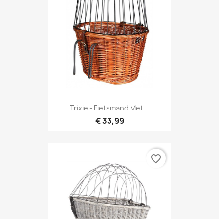
Trixie - Fietsmand Met...
€ 33,99
favorite_border