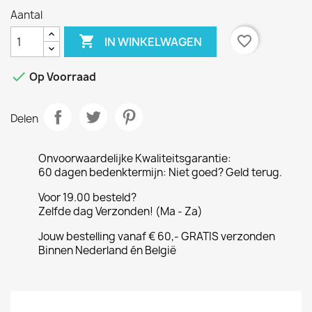
Aantal

favorite_border
IN WINKELWAGEN

Op Voorraad
Delen
Onvoorwaardelijke Kwaliteitsgarantie:
60 dagen bedenktermijn: Niet goed? Geld terug.
Voor 19.00 besteld?
Zelfde dag Verzonden! (Ma - Za)
Jouw bestelling vanaf € 60,- GRATIS verzonden
Binnen Nederland én België