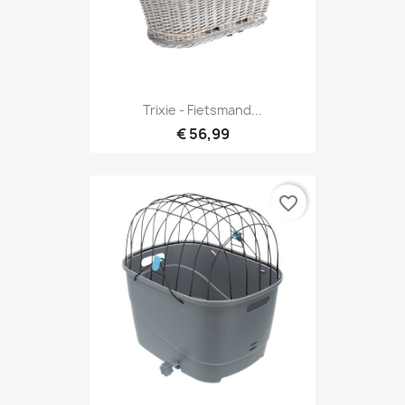
Trixie - Fietsmand...
€ 56,99
favorite_border