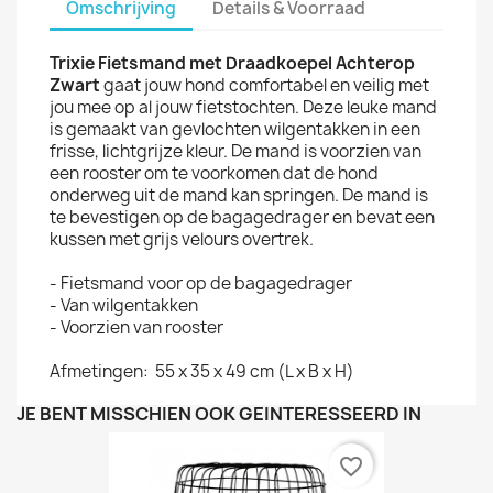
Omschrijving
Details & Voorraad
Trixie Fietsmand met Draadkoepel Achterop
Zwart
gaat jouw hond comfortabel en veilig met
jou mee op al jouw fietstochten. Deze leuke mand
is gemaakt van gevlochten wilgentakken in een
frisse, lichtgrijze kleur. De mand is voorzien van
een rooster om te voorkomen dat de hond
onderweg uit de mand kan springen. De mand is
te bevestigen op de bagagedrager en bevat een
kussen met grijs velours overtrek.
- Fietsmand voor op de bagagedrager
- Van wilgentakken
- Voorzien van rooster
Afmetingen: 55 x 35 x 49 cm (L x B x H)
JE BENT MISSCHIEN OOK GEÏNTERESSEERD IN
favorite_border