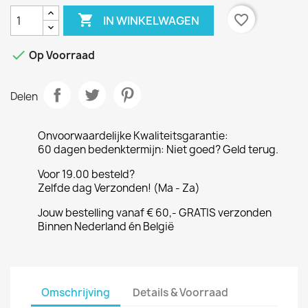

favorite_border
IN WINKELWAGEN

Op Voorraad
Delen
Onvoorwaardelijke Kwaliteitsgarantie:
60 dagen bedenktermijn: Niet goed? Geld terug.
Voor 19.00 besteld?
Zelfde dag Verzonden! (Ma - Za)
Jouw bestelling vanaf € 60,- GRATIS verzonden
Binnen Nederland én België
Omschrijving
Details & Voorraad