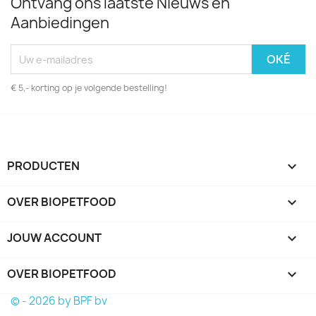
Ontvang ons laatste Nieuws en
Aanbiedingen
€ 5,- korting op je volgende bestelling!
PRODUCTEN

OVER BIOPETFOOD

JOUW ACCOUNT

OVER BIOPETFOOD
keyboard_arrow_down
© - 2026 by BPF bv