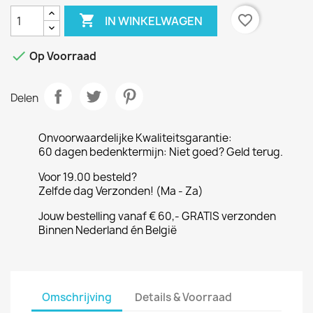

favorite_border
IN WINKELWAGEN

Op Voorraad
Delen
Onvoorwaardelijke Kwaliteitsgarantie:
60 dagen bedenktermijn: Niet goed? Geld terug.
Voor 19.00 besteld?
Zelfde dag Verzonden! (Ma - Za)
Jouw bestelling vanaf € 60,- GRATIS verzonden
Binnen Nederland én België
Omschrijving
Details & Voorraad