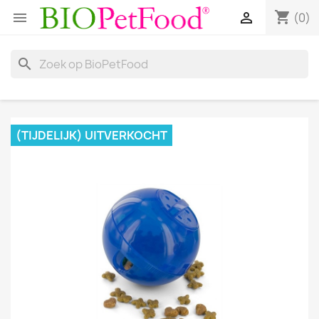
shopping_cart


(0)
search
(TIJDELIJK) UITVERKOCHT