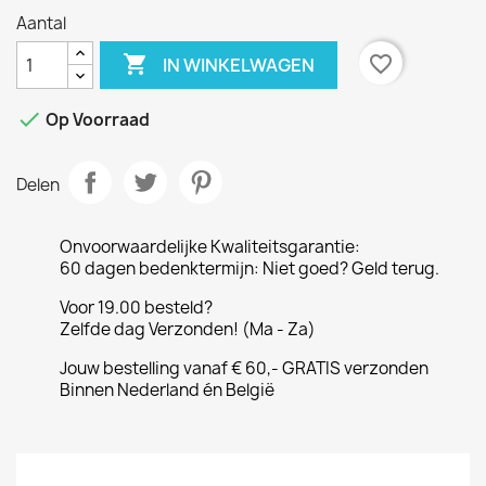
Aantal

favorite_border
IN WINKELWAGEN

Op Voorraad
Delen
Onvoorwaardelijke Kwaliteitsgarantie:
60 dagen bedenktermijn: Niet goed? Geld terug.
Voor 19.00 besteld?
Zelfde dag Verzonden! (Ma - Za)
Jouw bestelling vanaf € 60,- GRATIS verzonden
Binnen Nederland én België