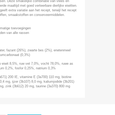
sen. Deze smakelijke combinatie van vlees en
rde maaltijd met goed verteerbare dierlijke eiwitten.
eft extra variatie aan het recept, terwijl het recept
toffen, smaakstoffen en conserveermiddelen.
stmatige toevoegingen
den van alle rassen
ter, fazant (26%), zwarte bes (2%), erwtenmeel
ciumcarbonaat (0,3%)
 eiwit 8,5%, ruw vet 7,0%, vocht 78,0%, ruwe as
ium 0,2%, fosfor 0,25%, natrium 0,3%
671) 200 IE, vitamine E (3a700) 110 mg, biotine
0,4 mg, ijzer (3b107) 8,0 mg, kaliumjodide (3b201)
g, zink (3b612) 20 mg, taurine (3a370) 800 mg