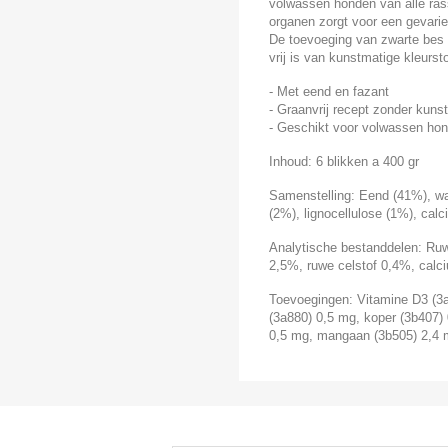
volwassen honden van alle ras
organen zorgt voor een gevariee
De toevoeging van zwarte bes ge
vrij is van kunstmatige kleurs
- Met eend en fazant
- Graanvrij recept zonder kun
- Geschikt voor volwassen hon
Inhoud: 6 blikken a 400 gr
Samenstelling: Eend (41%), wa
(2%), lignocellulose (1%), cal
Analytische bestanddelen: Ruw
2,5%, ruwe celstof 0,4%, calc
Toevoegingen: Vitamine D3 (3a
(3a880) 0,5 mg, koper (3b407) 
0,5 mg, mangaan (3b505) 2,4 m