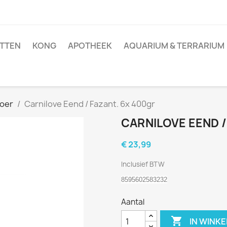
TTEN
KONG
APOTHEEK
AQUARIUM & TERRARIUM
oer
Carnilove Eend / Fazant. 6x 400gr
CARNILOVE EEND /
€ 23,99
Inclusief BTW
8595602583232
Aantal

IN WINK