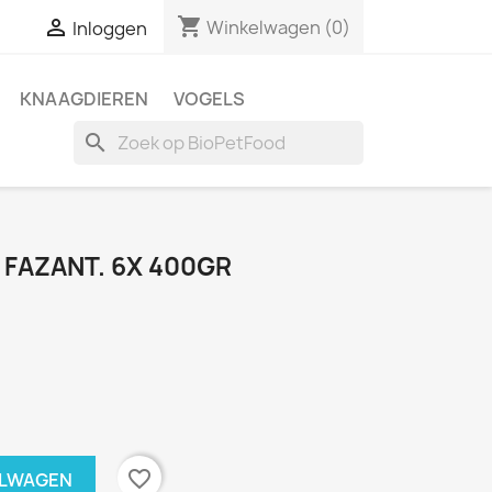
shopping_cart

Winkelwagen
(0)
Inloggen
KNAAGDIEREN
VOGELS
search
 FAZANT. 6X 400GR
favorite_border
ELWAGEN