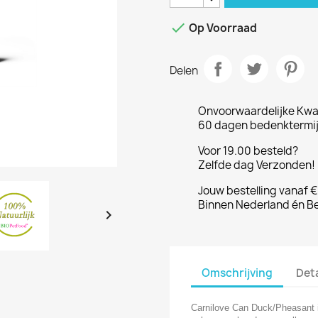

Op Voorraad
Delen
Onvoorwaardelijke Kwal
60 dagen bedenktermijn
Voor 19.00 besteld?
Zelfde dag Verzonden! 
Jouw bestelling vanaf 
Binnen Nederland én Be

Omschrijving
Det
Carnilove Can Duck/Pheasant i