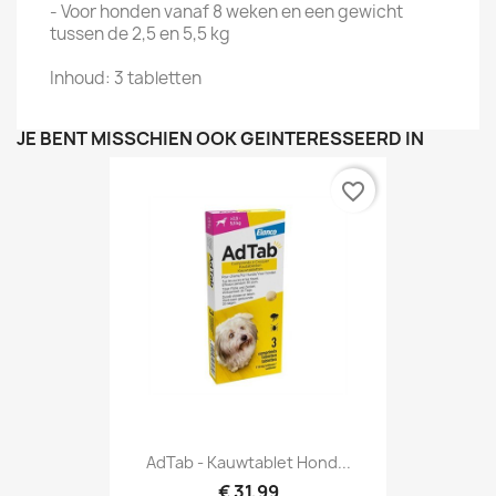
- Voor honden vanaf 8 weken en een gewicht
tussen de 2,5 en 5,5 kg
Inhoud: 3 tabletten
JE BENT MISSCHIEN OOK GEÏNTERESSEERD IN
favorite_border
AdTab - Kauwtablet Hond...
€ 31,99