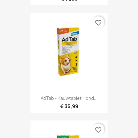
favorite_border
AdTab - Kauwtablet Hond...
€ 35,99
favorite_border