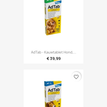
AdTab - Kauwtablet Hond,...
€ 39,99
favorite_border