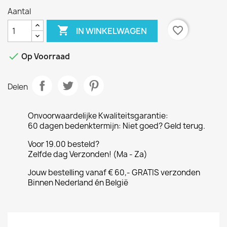
Aantal

favorite_border
IN WINKELWAGEN

Op Voorraad
Delen
Onvoorwaardelijke Kwaliteitsgarantie:
60 dagen bedenktermijn: Niet goed? Geld terug.
Voor 19.00 besteld?
Zelfde dag Verzonden! (Ma - Za)
Jouw bestelling vanaf € 60,- GRATIS verzonden
Binnen Nederland én België