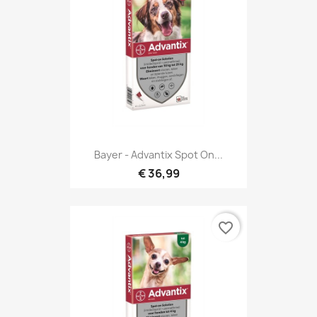
Bayer - Advantix Spot On...
€ 36,99
favorite_border