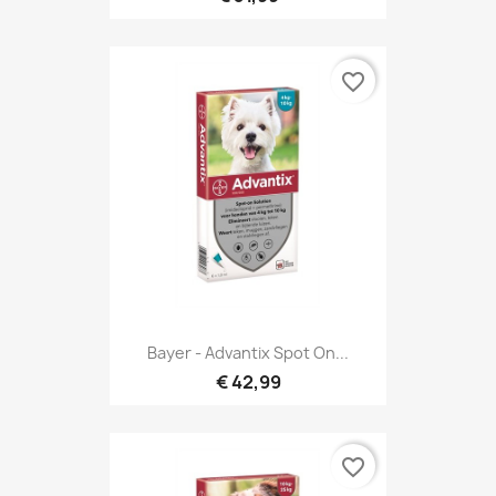
favorite_border
Bayer - Advantix Spot On...
€ 42,99
favorite_border