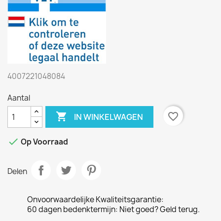
4007221048084
Aantal

favorite_border
IN WINKELWAGEN

Op Voorraad
Delen
Onvoorwaardelijke Kwaliteitsgarantie:
60 dagen bedenktermijn: Niet goed? Geld terug.