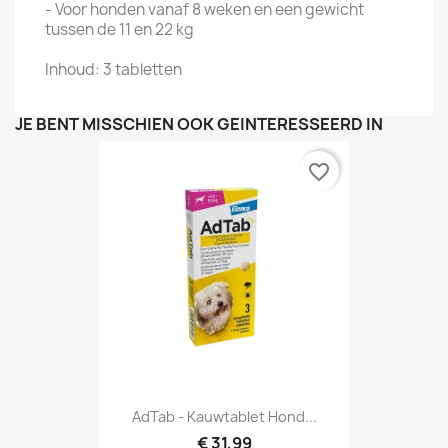
- Voor honden vanaf 8 weken en een gewicht
tussen de 11 en 22 kg
Inhoud: 3 tabletten
JE BENT MISSCHIEN OOK GEÏNTERESSEERD IN
favorite_border
AdTab - Kauwtablet Hond...
€ 31,99