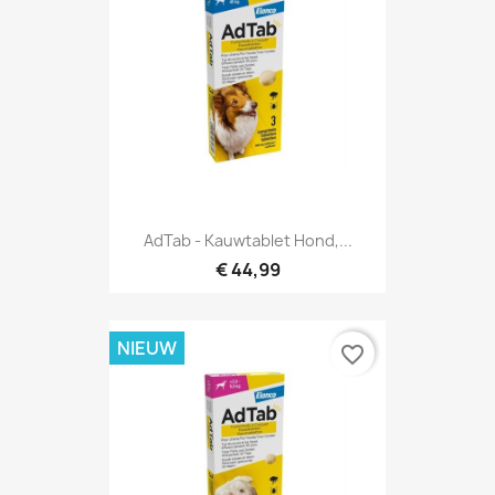
AdTab - Kauwtablet Hond,...
€ 44,99
NIEUW
favorite_border