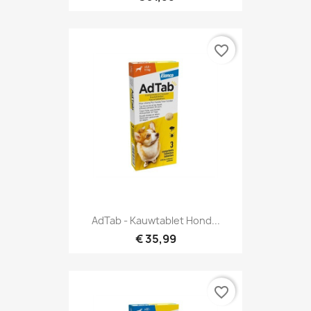
favorite_border
AdTab - Kauwtablet Hond...
€ 35,99
favorite_border