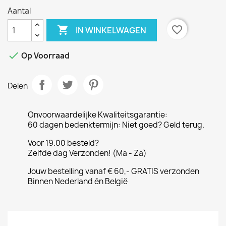
Aantal

favorite_border
IN WINKELWAGEN

Op Voorraad
Delen
Onvoorwaardelijke Kwaliteitsgarantie:
60 dagen bedenktermijn: Niet goed? Geld terug.
Voor 19.00 besteld?
Zelfde dag Verzonden! (Ma - Za)
Jouw bestelling vanaf € 60,- GRATIS verzonden
Binnen Nederland én België